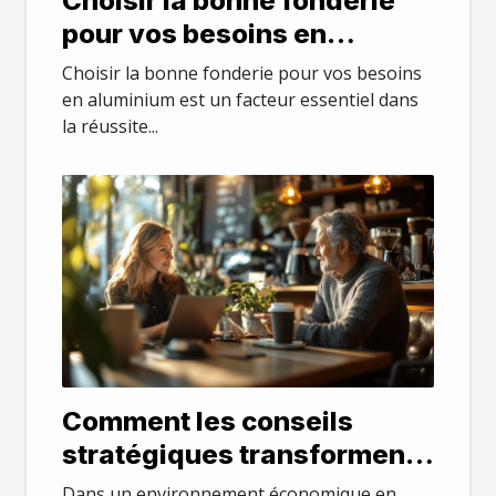
Choisir la bonne fonderie
pour vos besoins en
aluminium
Choisir la bonne fonderie pour vos besoins
en aluminium est un facteur essentiel dans
la réussite...
Comment les conseils
stratégiques transforment-
ils les petites entreprises ?
Dans un environnement économique en