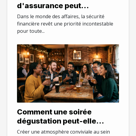
d'assurance peut
transformer la sécurité
Dans le monde des affaires, la sécurité
financière de votre
financière revêt une priorité incontestable
pour toute...
entreprise ?
Comment une soirée
dégustation peut-elle
booster la cohésion
Créer une atmosphère conviviale au sein