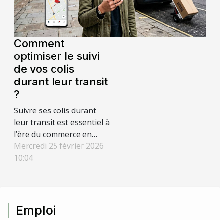
s'impose comme une
option surprenante et
fédératrice. Découvrez
dans cet...
Comment
optimiser le suivi
de vos colis
durant leur transit
?
Suivre ses colis durant
leur transit est essentiel à
l’ère du commerce en
ligne. Grâce à des outils et
Mercredi 25 février 2026
méthodes adaptés, il est
10:04
possible de garder un œil
précis sur l’acheminement
de chaque envoi, en
anticipant d’éventuels
Emploi
retards ou incidents.