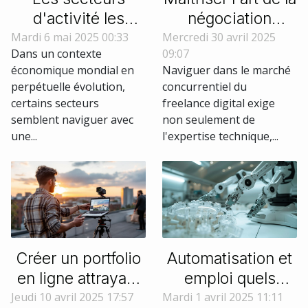
d'activité les
négociation
moins touchés par
salariale en tant
Mardi 6 mai 2025 00:33
Mercredi 30 avril 2025
Dans un contexte
09:07
les crises
que freelance
économique mondial en
Naviguer dans le marché
économiques
dans le digital
perpétuelle évolution,
concurrentiel du
certains secteurs
freelance digital exige
semblent naviguer avec
non seulement de
une...
l'expertise technique,...
Créer un portfolio
Automatisation et
en ligne attrayant
emploi quels
pour les
métiers résistent à
Jeudi 10 avril 2025 17:57
Mardi 1 avril 2025 11:11