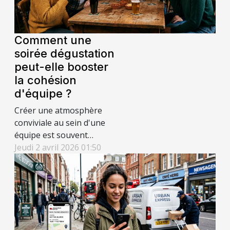
les paragraphes
suivants pour
comprendre comment
Comment une
optimiser...
soirée dégustation
peut-elle booster
la cohésion
d'équipe ?
Créer une atmosphère
conviviale au sein d'une
équipe est souvent
considéré comme un
Jeudi 2 avril 2026 01:50
levier puissant pour
booster la productivité et
le bien-être au travail.
Parmi les activités
originales à envisager, la
soirée dégustation