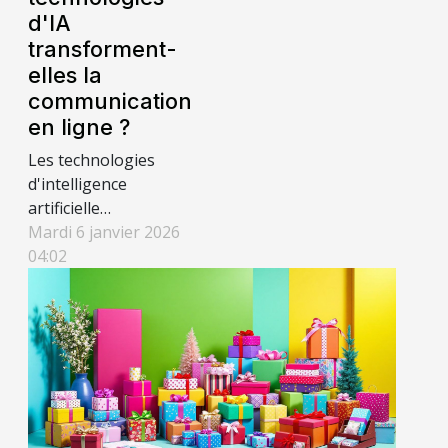
d'IA
transforment-
elles la
communication
en ligne ?
Les technologies
d'intelligence
artificielle
bouleversent le
Mardi 6 janvier 2026
paysage de la
04:02
communication en
ligne, offrant de
nouvelles
opportunités et défis
pour les utilisateurs
comme pour les
créateurs de contenu.