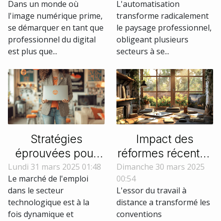
Dans un monde où
L'automatisation
professionnels du
la vague
l'image numérique prime,
transforme radicalement
digital
technologique
se démarquer en tant que
le paysage professionnel,
professionnel du digital
obligeant plusieurs
est plus que...
secteurs à se...
Stratégies
Impact des
éprouvées pour
réformes récentes
décrocher votre
sur les droits des
Lundi 31 mars 2025 01:48
Dimanche 30 mars 2025
Le marché de l'emploi
00:54
premier emploi
travailleurs à
dans le secteur
L'essor du travail à
dans le secteur
distance
technologique est à la
distance a transformé les
tech
fois dynamique et
conventions