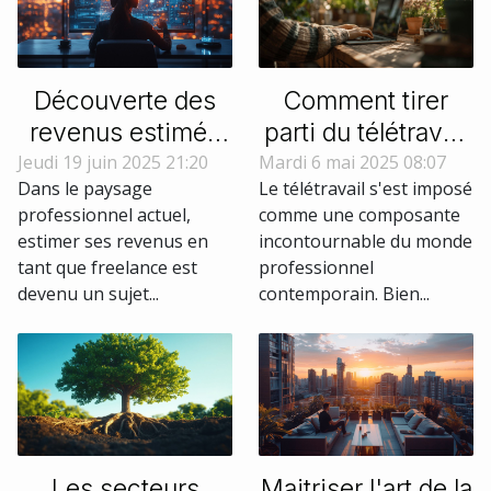
Découverte des
Comment tirer
revenus estimés
parti du télétravail
pour freelances
pour booster votre
Jeudi 19 juin 2025 21:20
Mardi 6 mai 2025 08:07
Dans le paysage
Le télétravail s'est imposé
via un simulateur
carrière conseils
professionnel actuel,
comme une composante
en ligne
pratiques et outils
estimer ses revenus en
incontournable du monde
tant que freelance est
professionnel
devenu un sujet...
contemporain. Bien...
Les secteurs
Maitriser l'art de la