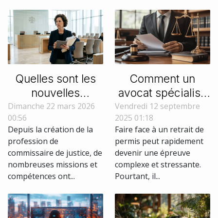
Découvrez dans la suite
de cet article des
conseils...
Quelles sont les
Comment un
nouvelles
avocat spécialisé
compétences du
peut aider lors
Dimanche 22 mars 2026
Vendredi 12 septembre
00:56
2025 01:18
commissaire de
d'un retrait de
Depuis la création de la
Faire face à un retrait de
justice ?
permis ?
profession de
permis peut rapidement
commissaire de justice, de
devenir une épreuve
nombreuses missions et
complexe et stressante.
compétences ont...
Pourtant, il...