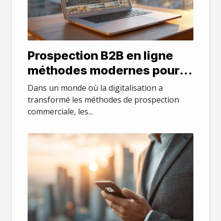
Prospection B2B en ligne
méthodes modernes pour
générer des leads qualifiés
Dans un monde où la digitalisation a
sans cold calling
transformé les méthodes de prospection
commerciale, les...