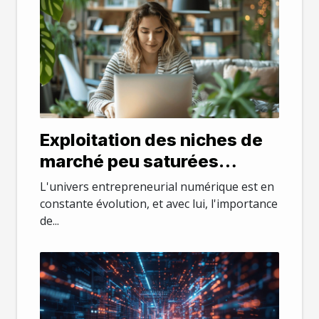
Exploitation des niches de
marché peu saturées
stratégies gagnantes pour
L'univers entrepreneurial numérique est en
les entrepreneurs digitaux
constante évolution, et avec lui, l'importance
de...