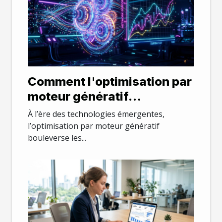
Comment l'optimisation par
moteur génératif
transforme-t-elle la
À l’ère des technologies émergentes,
visibilité en ligne ?
l’optimisation par moteur génératif
bouleverse les...