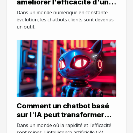
améliorer l'efficacité d'un
chatbot client
Dans un monde numérique en constante
évolution, les chatbots clients sont devenus
un outil...
Comment un chatbot basé
sur l'IA peut transformer
votre service client
Dans un monde où la rapidité et l'efficacité
sont reines, l'intelligence artificielle (IA)...