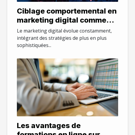
Ciblage comportemental en
marketing digital comment
l'exploiter pour votre
Le marketing digital évolue constamment,
business
intégrant des stratégies de plus en plus
sophistiquées...
Les avantages de
formations en ligne sur