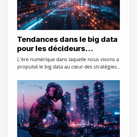
Tendances dans le big data
pour les décideurs
Stratégies pour transformer
L'ère numérique dans laquelle nous vivons a
les données en décisions
propulsé le big data au cœur des stratégies...