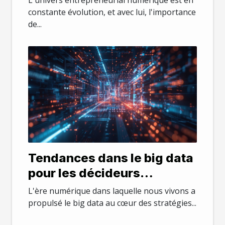
les entrepreneurs digitaux
constante évolution, et avec lui, l'importance
de...
Tendances dans le big data
pour les décideurs
Stratégies pour transformer
L'ère numérique dans laquelle nous vivons a
les données en décisions
propulsé le big data au cœur des stratégies...