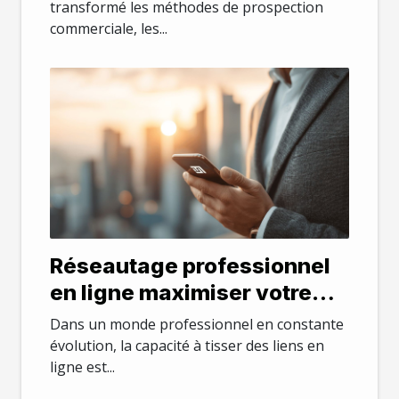
sans cold calling
transformé les méthodes de prospection
commerciale, les...
Réseautage professionnel
en ligne maximiser votre
présence sur LinkedIn
Dans un monde professionnel en constante
évolution, la capacité à tisser des liens en
ligne est...