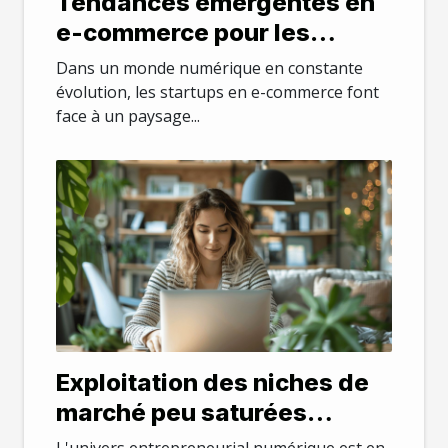
Tendances émergentes en
e-commerce pour les
startups adoptez les avant
Dans un monde numérique en constante
vos concurrents
évolution, les startups en e-commerce font
face à un paysage...
Exploitation des niches de
marché peu saturées
stratégies gagnantes pour
L'univers entrepreneurial numérique est en