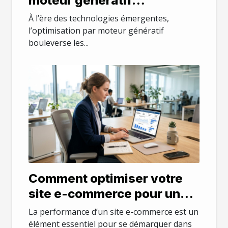
moteur génératif
transforme-t-elle la
À l’ère des technologies émergentes,
visibilité en ligne ?
l’optimisation par moteur génératif
bouleverse les...
Comment optimiser votre
site e-commerce pour une
meilleure performance ?
La performance d’un site e-commerce est un
élément essentiel pour se démarquer dans