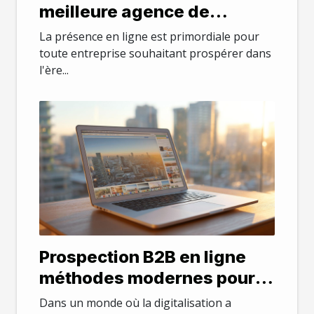
meilleure agence de
création de sites web
La présence en ligne est primordiale pour
toute entreprise souhaitant prospérer dans
l'ère...
Prospection B2B en ligne
méthodes modernes pour
générer des leads qualifiés
Dans un monde où la digitalisation a