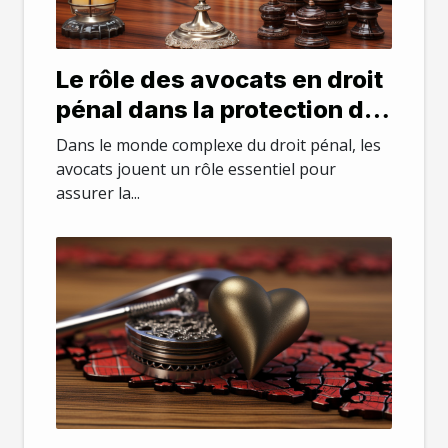
Le rôle des avocats en droit
pénal dans la protection de
la santé mentale des
Dans le monde complexe du droit pénal, les
accusés
avocats jouent un rôle essentiel pour
assurer la...