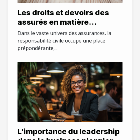
Les droits et devoirs des
assurés en matière
d'assurance responsabilité
Dans le vaste univers des assurances, la
civile
responsabilité civile occupe une place
prépondérante,...
L'importance du leadership