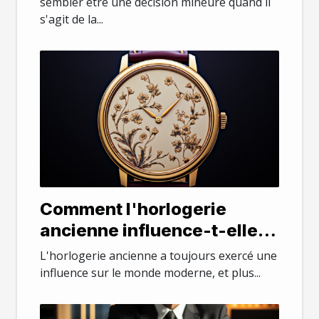
sembler être une décision mineure quand il
s'agit de la...
Comment l'horlogerie
ancienne influence-t-elle la
mode moderne ?
L'horlogerie ancienne a toujours exercé une
influence sur le monde moderne, et plus...