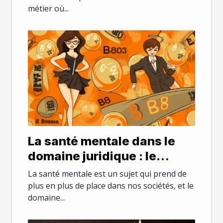
métier où...
La santé mentale dans le
domaine juridique : le
stress et le burnout chez les
La santé mentale est un sujet qui prend de
avocats parisiens
plus en plus de place dans nos sociétés, et le
domaine...