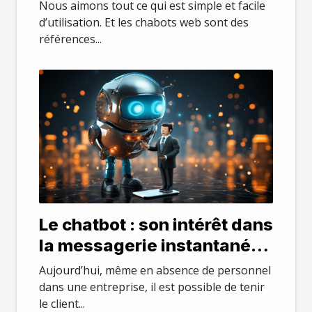
chatbots web ?
Nous aimons tout ce qui est simple et facile
d’utilisation. Et les chabots web sont des
références...
Le chatbot : son intérêt dans
la messagerie instantanée
dans une entreprise
Aujourd’hui, même en absence de personnel
dans une entreprise, il est possible de tenir
le client...