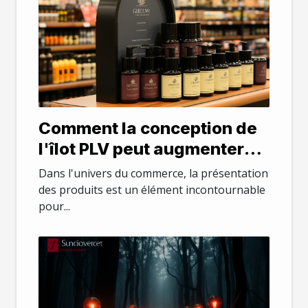
Comment la conception de
l'îlot PLV peut augmenter
l'attrait des produits en
Dans l'univers du commerce, la présentation
magasin
des produits est un élément incontournable
pour...