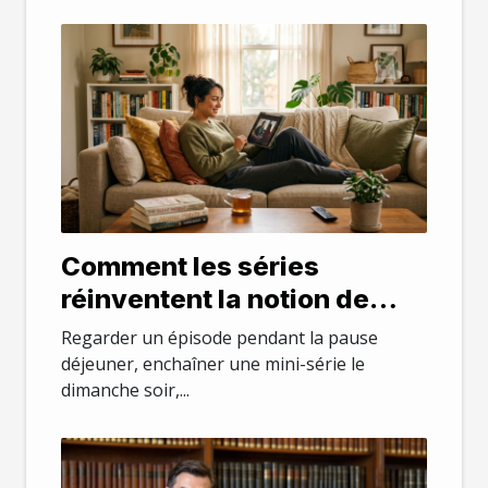
Comment les séries
réinventent la notion de
temps libre chez les actifs
Regarder un épisode pendant la pause
déjeuner, enchaîner une mini-série le
dimanche soir,...