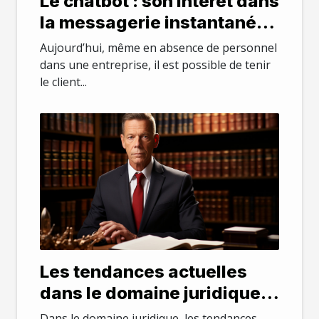
Le chatbot : son intérêt dans
la messagerie instantanée
dans une entreprise
Aujourd’hui, même en absence de personnel
dans une entreprise, il est possible de tenir
le client...
Les tendances actuelles
dans le domaine juridique
au Maryland
Dans le domaine juridique, les tendances