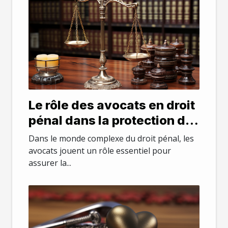
Le rôle des avocats en droit
pénal dans la protection de
la santé mentale des
Dans le monde complexe du droit pénal, les
accusés
avocats jouent un rôle essentiel pour
assurer la...