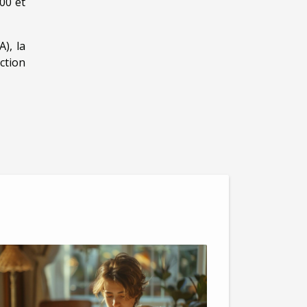
00 et
), la
ction