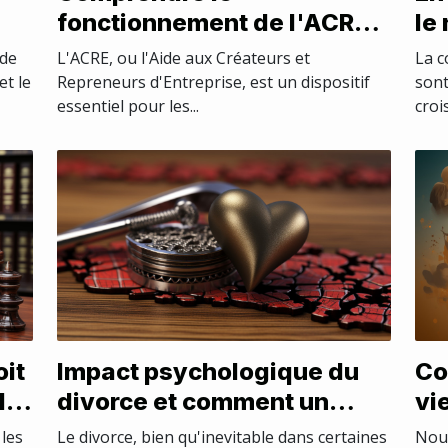
fonctionnement de l'ACRE
le
les
en 2021
im
 de
L'ACRE, ou l'Aide aux Créateurs et
La c
en
et le
Repreneurs d'Entreprise, est un dispositif
sont
essentiel pour les...
croi
oit
Impact psychologique du
Co
de
divorce et comment un
vie
avocat peut aider
ch
les
Le divorce, bien qu'inevitable dans certaines
Nous