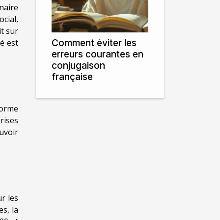
naire
ocial,
it sur
Comment éviter les
é est
erreurs courantes en
conjugaison
française
forme
rises
uvoir
r les
s, la