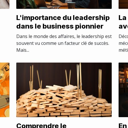
L'importance du leadership
La
dans le business pionnier
av
ité
le
Dans le monde des affaires, le leadership est
Déco
souvent vu comme un facteur clé de succès.
méco
Mais...
méti
Comprendre le
En