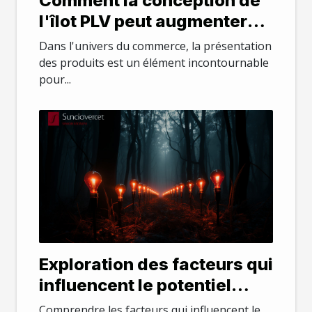
Comment la conception de
l'îlot PLV peut augmenter
l'attrait des produits en
Dans l'univers du commerce, la présentation
magasin
des produits est un élément incontournable
pour...
Exploration des facteurs qui
influencent le potentiel
d'une entreprise
Comprendre les facteurs qui influencent le