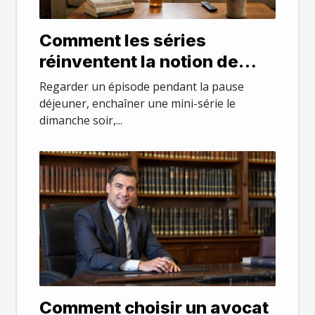
Comment les séries
réinventent la notion de
temps libre chez les actifs
Regarder un épisode pendant la pause
déjeuner, enchaîner une mini-série le
dimanche soir,...
Comment choisir un avocat