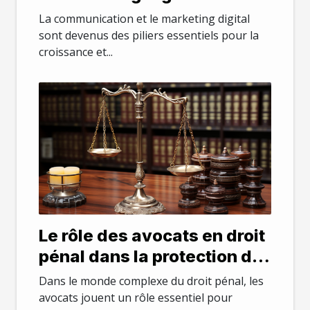
important pour une
La communication et le marketing digital
entreprise ?
sont devenus des piliers essentiels pour la
croissance et...
Le rôle des avocats en droit
pénal dans la protection de
la santé mentale des
Dans le monde complexe du droit pénal, les
accusés
avocats jouent un rôle essentiel pour