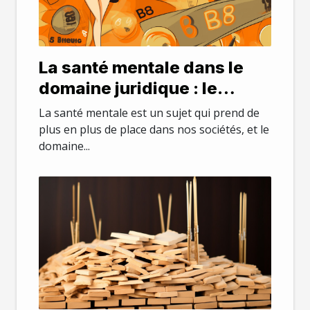
La santé mentale dans le
domaine juridique : le
stress et le burnout chez les
La santé mentale est un sujet qui prend de
avocats parisiens
plus en plus de place dans nos sociétés, et le
domaine...