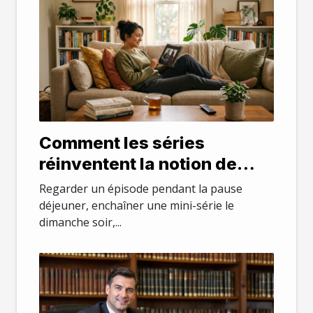
Comment les séries
réinventent la notion de
temps libre chez les actifs
Regarder un épisode pendant la pause
déjeuner, enchaîner une mini-série le
dimanche soir,...