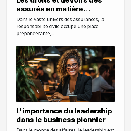
Les droits et devoirs des
assurés en matière
d'assurance responsabilité
Dans le vaste univers des assurances, la
civile
responsabilité civile occupe une place
prépondérante,...
L'importance du leadership
dans le business pionnier
Dans le monde des affaires, le leadership est