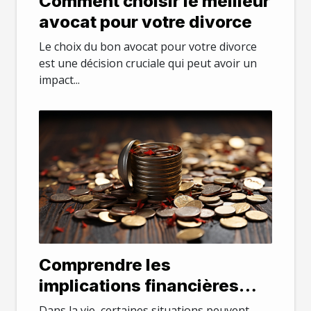
Comment choisir le meilleur
avocat pour votre divorce
Le choix du bon avocat pour votre divorce
est une décision cruciale qui peut avoir un
impact...
Comprendre les
implications financières
d'un divorce
Dans la vie, certaines situations peuvent