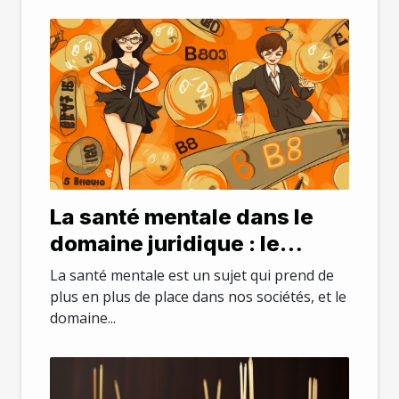
La santé mentale dans le
domaine juridique : le
stress et le burnout chez les
La santé mentale est un sujet qui prend de
avocats parisiens
plus en plus de place dans nos sociétés, et le
domaine...