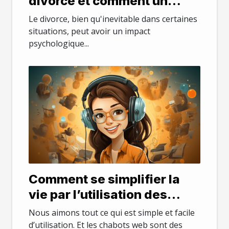
divorce et comment un
avocat peut aider
Le divorce, bien qu'inevitable dans certaines
situations, peut avoir un impact
psychologique...
Comment se simplifier la
vie par l’utilisation des
chatbots web ?
Nous aimons tout ce qui est simple et facile
d’utilisation. Et les chabots web sont des